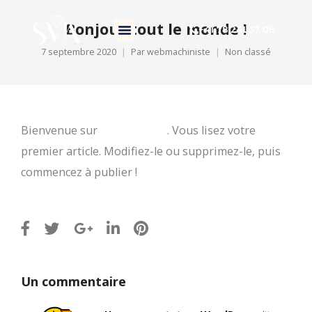
Bonjour tout le monde !
+41 78 241 37 08
NOS MÉTIERS
NOS CLIENTS
A PROPOS
7 septembre 2020
Par
webmachiniste
Non classé
Bienvenue sur
REZONANCE
. Vous lisez votre
premier article. Modifiez-le ou supprimez-le, puis
commencez à publier !
Un commentaire